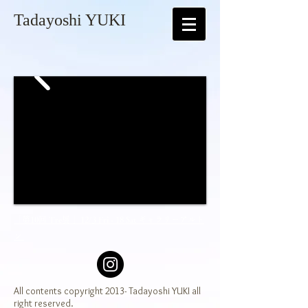
Tadayoshi YUKI
「第10回 Tre展 」12/3 Fri - 18 Sat ギャラリーアルト
ン
All contents copyright 2013- Tadayoshi YUKI all
right reserved.